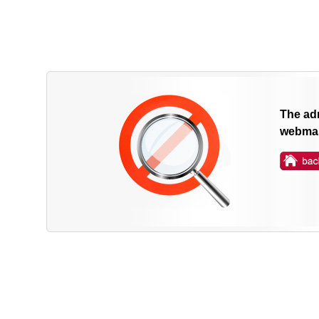
The adm
webmas