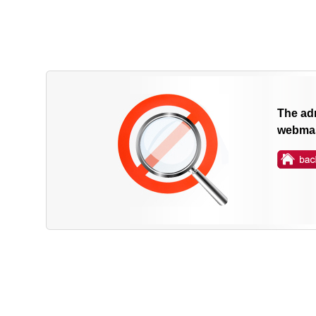
The adm
webmas